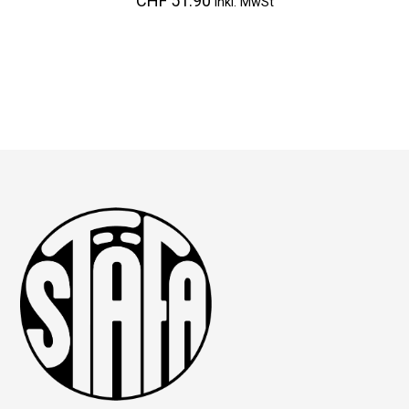
CHF
51.90
inkl. MwSt